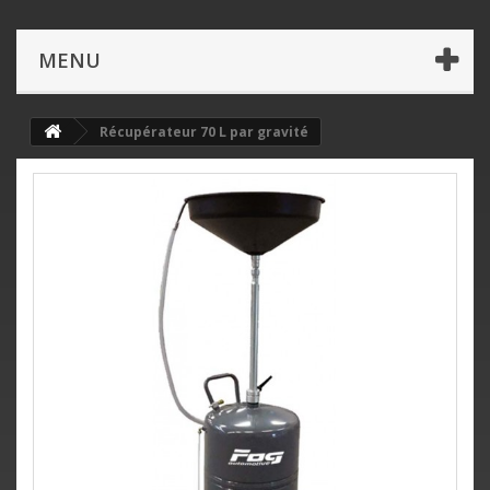
MENU
Récupérateur 70 L par gravité