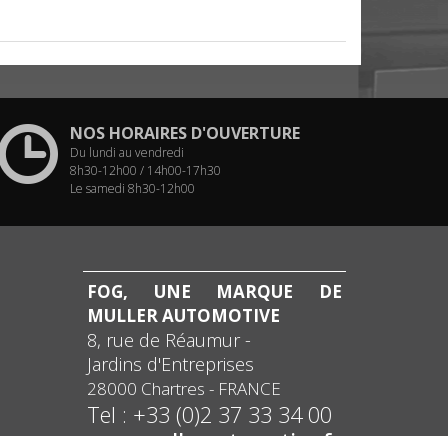
NOS HORAIRES D'OUVERTURE
Du lundi au vendredi
8h30-12h00 / 14h00-17h30
Le samedi 8h30-12h00
FOG, UNE MARQUE DE
MULLER AUTOMOTIVE
8, rue de Réaumur -
Jardins d'Entreprises
28000
Chartres
-
FRANCE
Tel :
+33 (0)2 37 33 34 00
www.mullerautomotive.fr