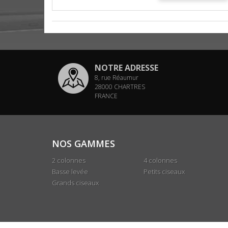
NOTRE ADRESSE
8, rue Réaumur
28000 CHARTRES
FRANCE
NOS GAMMES
2 colonnes
4 colonnes
Basse levée
Petits ciseaux
Grands ciseaux