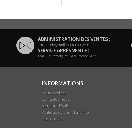
ADMINISTRATION DES VENTES :
email :
adv@mullerautomotive.fr
SERVICE APRÈS VENTE :
email :
support@mullerautomotive.fr
INFORMATIONS
Nous localiser
Contactez-nous
Mentions légales
Politique de confidentialité
Plan du site